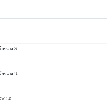
ร็คขนาด 2U
ร็คขนาด 1U
OW 2U)