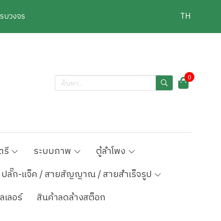
งครบวงจร
TH
0
ตรี
ระบบภาพ
ตู้ลำโพง
ปลั๊ก-แจ็ค / สายสัญญาณ / สายสำเร็จรูป
ลเลอร์
สินค้าลดล้างสต็อก