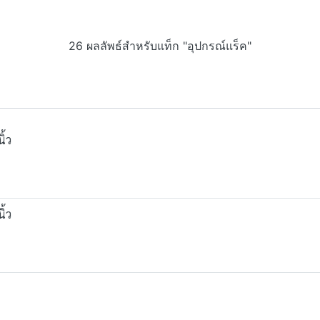
26 ผลลัพธ์สำหรับแท็ก "อุปกรณ์แร็ค"
ิ้ว
ิ้ว