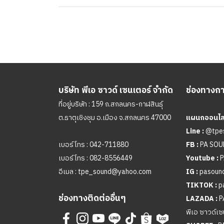
บริษัท พีเอ ซาวด์ เซนเตอร์ จำกัด
ช่องทางการ
ที่อยู่บริษัท : 159 ถ.สกลนคร-กาฬสินธุ์
ต.ธาตุเชิงชุม อ.เมือง จ.สกลนคร 47000
แผนกออนไลน
Line :
@tpe
เบอร์โทร :
042-711880
FB :
PA SO
เบอร์โทร :
082-8556449
Youtube :
P
อีเมล :
tpe_sound@yahoo.com
IG :
pasound
TIKTOK :
p
ช่องทางติดต่ออื่นๆ
LAZADA :
P
พีเอ ซาวด์เซ