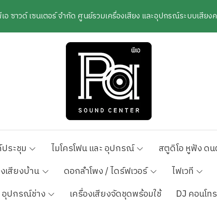
พีเอ ซาวด์ เซนเตอร์ จำกัด ศูนย์รวมเครื่องเสียง และอุปกรณ์ระบบเสีย
์ประชุม
ไมโครโฟน และ อุปกรณ์
สตูดิโอ หูฟัง ดน
องเสียงบ้าน
ดอกลำโพง / ไดร์ฟเวอร์
ไฟเวที
อุปกรณ์ช่าง
เครื่องเสียงจัดชุดพร้อมใช้
DJ คอนโทร