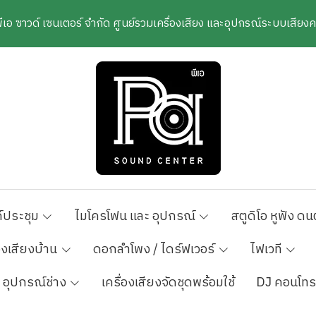
พีเอ ซาวด์ เซนเตอร์ จำกัด ศูนย์รวมเครื่องเสียง และอุปกรณ์ระบบเสีย
์ประชุม
ไมโครโฟน และ อุปกรณ์
สตูดิโอ หูฟัง ดน
องเสียงบ้าน
ดอกลำโพง / ไดร์ฟเวอร์
ไฟเวที
อุปกรณ์ช่าง
เครื่องเสียงจัดชุดพร้อมใช้
DJ คอนโทร