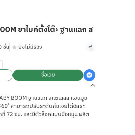
M ขาไมค์ตั้งโต๊ะ ฐานแฉก ส
 ชิ้น
ยังไม่มีรีวิว
แชร์
ซื้อเลย
 BABY BOOM ฐานแฉก สแตนเลส แขนบูม
360 ํ สามารถปรับระดับก้มเงยได้อิสระ
ดที่ 72 ซม. และมีตัวล็อคแบบมือหมุน ผลิต