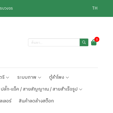
งครบวงจร
TH
0
ตรี
ระบบภาพ
ตู้ลำโพง
ปลั๊ก-แจ็ค / สายสัญญาณ / สายสำเร็จรูป
ลเลอร์
สินค้าลดล้างสต็อก