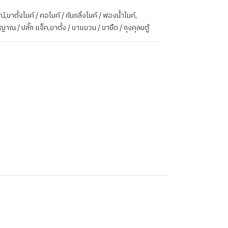
ณ์
,
ขาตั้งไมค์ / คอไมค์ / กันกลิ้งไมค์ / ฟองน้ำไมค์
,
ญญาณ / ปลั๊ก แจ็ค
,
ขาตั้ง / ขาแขวน / ขายึด / ถุงคุลมตู้