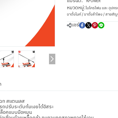
แบรนด์:
KPOWER
หมวดหมู่:
ไมโครโฟน และ อุปกร
ขาตั้งไมค์ / ขาตั้งลำโพง / สายสั
แชร์
ด
แฉก สแตนเลส
รถปรับระดับก้มเงยได้อิสระ
ัวล็อคแบบมือหมุน