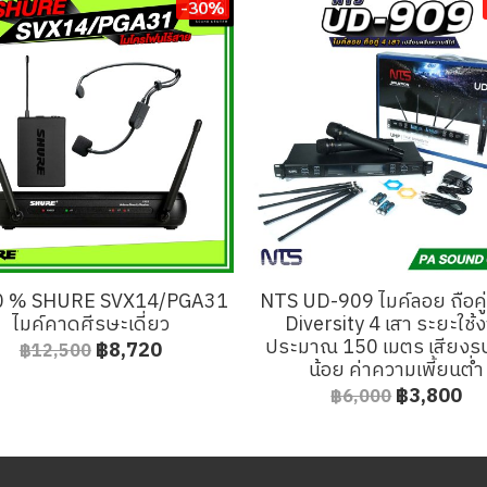
-30%
0 % SHURE SVX14/PGA31
NTS UD-909 ไมค์ลอย ถือคู
ไมค์คาดศีรษะเดี่ยว
Diversity 4 เสา ระยะใช้
ประมาณ 150 เมตร เสียง
฿8,720
฿12,500
น้อย ค่าความเพี้ยนต่ำ
฿3,800
฿6,000