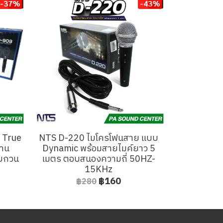
-37%
-43%
่ True
NTS D-220 ไมโครโฟนสาย แบบ
งาน
Dynamic พร้อมสายไมค์ยาว 5
รบกวน
เมตร ตอบสนองความถี่ 50HZ-
15KHz
฿160
฿280