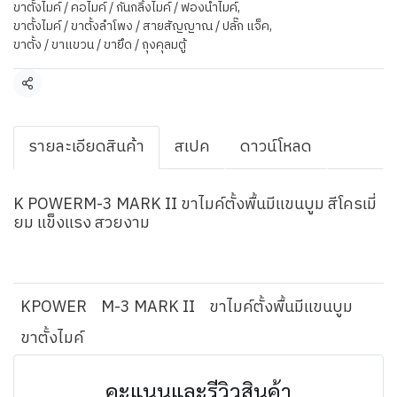
ขาตั้งไมค์ / คอไมค์ / กันกลิ้งไมค์ / ฟองน้ำไมค์
,
ขาตั้งไมค์ / ขาตั้งลำโพง / สายสัญญาณ / ปลั๊ก แจ็ค
,
ขาตั้ง / ขาแขวน / ขายึด / ถุงคุลมตู้
แชร์
รายละเอียดสินค้า
สเปค
ดาวน์โหลด
K POWERM-3 MARK II ขาไมค์ตั้งพื้นมีแขนบูม สีโครเมี่
ยม แข็งแรง สวยงาม
KPOWER
M-3 MARK II
ขาไมค์ตั้งพื้นมีแขนบูม
ขาตั้งไมค์
คะแนนและรีวิวสินค้า