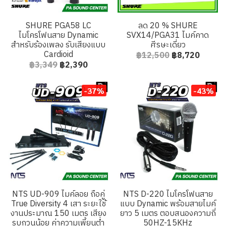
SHURE PGA58 LC
ลด 20 % SHURE
ไมโครโฟนสาย Dynamic
SVX14/PGA31 ไมค์คาด
สำหรับร้องเพลง รับเสียงแบบ
ศีรษะเดี่ยว
Cardioid
฿12,500
฿8,720
฿3,349
฿2,390
-37%
-43%
NTS UD-909 ไมค์ลอย ถือคู่
NTS D-220 ไมโครโฟนสาย
True Diversity 4 เสา ระยะใช้
แบบ Dynamic พร้อมสายไมค์
งานประมาณ 150 เมตร เสียง
ยาว 5 เมตร ตอบสนองความถี่
รบกวนน้อย ค่าความเพี้ยนต่ำ
50HZ-15KHz