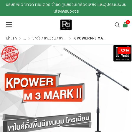
บริษัท พีเอ ซาวด์ เซนเตอร์ จำกัด ศูนย์รวมเครื่องเสียง และอุปกรณ์ระบบ
เสียงครบวงจร
0
หน้าแรก
...
ขาตั้ง / ขาแขวน / ขายึด / ถุงคุลมตู้
K POWERM-3 MARK II ขาไมค์ตั้งพื้นมีแขนบูม โครเมี่ยม
-32%