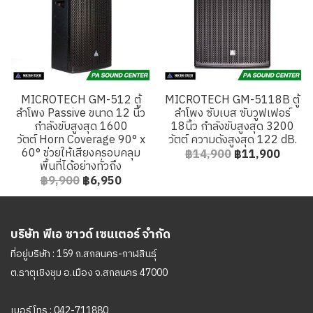
MICROTECH GM-512 ตู้
MICROTECH GM-5118B ตู้
ลำโพง Passive ขนาด 12 นิ้ว
ลำโพง ซับเบส ซับวูฟเฟอร์
กำลังขับสูงสุด 1600
18นิ้ว กำลังขับสูงสุด 3200
วัตต์ Horn Coverage 90° x
วัตต์ ความดังสูงสุด 122 dB.
60° ช่วยให้เสียงครอบคลุม
฿14,900
฿11,900
พื้นที่ได้อย่างทั่วถึง
฿9,900
฿6,950
บริษัท พีเอ ซาวด์ เซนเตอร์ จำกัด
ที่อยู่บริษัท : 159 ถ.สกลนคร-กาฬสินธุ์
ต.ธาตุเชิงชุม อ.เมือง จ.สกลนคร 47000
เบอร์โทร :
042-711880