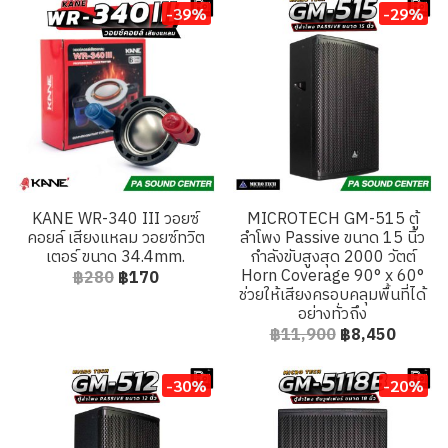
-39%
-29%
KANE WR-340 III วอยซ์
MICROTECH GM-515 ตู้
คอยล์ เสียงแหลม วอยซ์ทวิต
ลำโพง Passive ขนาด 15 นิ้ว
เตอร์ ขนาด 34.4mm.
กำลังขับสูงสุด 2000 วัตต์
Horn Coverage 90° x 60°
฿280
฿170
ช่วยให้เสียงครอบคลุมพื้นที่ได้
อย่างทั่วถึง
฿11,900
฿8,450
-30%
-20%