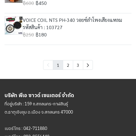
฿600
฿450
VOICE COIL NTS PH-340 วอยซ์ลำโพงเสียงแหลม
รหัสสินค้า : 103727
฿250
฿180
1
2
3
บริษัท พีเอ ซาวด์ เซนเตอร์ จำกัด
ที่อยู่บริษัท : 159 ถ.สกลนคร-กาฬสินธุ์
ต.ธาตุเชิงชุม อ.เมือง จ.สกลนคร 47000
เบอร์โทร :
042-711880