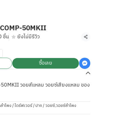
 COMP-50MKII
 ชิ้น
ยังไม่มีรีวิว
แชร์
ซื้อเลย
0MKII วอยส์แหลม วอยซ์เสียงแหลม ของ
ลำโพง / ไดร์ฟเวอร์ / ปาก / วอยซ์
,
วอยซ์ลำโพง