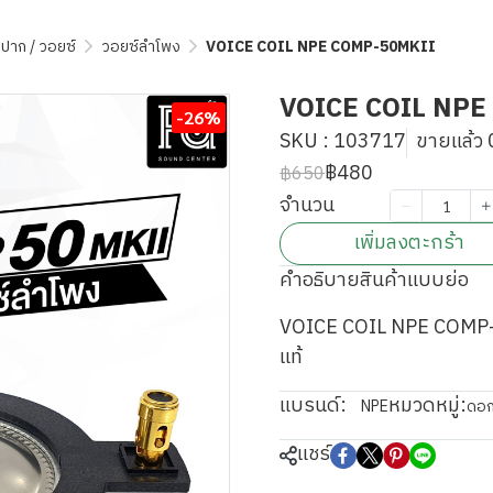
 ปาก / วอยซ์
วอยซ์ลำโพง
VOICE COIL NPE COMP-50MKII
VOICE COIL NPE
-26%
SKU : 103717
ขายแล้ว 0
฿480
฿650
จำนวน
เพิ่มลงตะกร้า
คำอธิบายสินค้าแบบย่อ
VOICE COIL NPE COMP-5
แท้
แบรนด์:
หมวดหมู่:
NPE
ดอก
แชร์