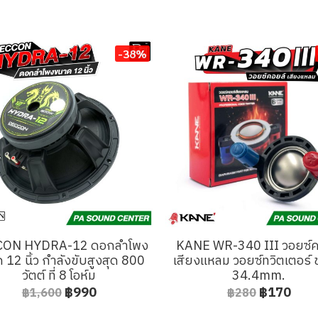
-38%
ON HYDRA-12 ดอกลำโพง
KANE WR-340 III วอยซ์ค
 12 นิ้ว กำลังขับสูงสุด 800
เสียงแหลม วอยซ์ทวิตเตอร์
วัตต์ ที่ 8 โอห์ม
34.4mm.
฿990
฿170
฿1,600
฿280