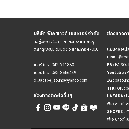
บริษัท พีเอ ซาวด์ เซนเตอร์ จำกัด
ช่องทางการ
ที่อยู่บริษัท : 159 ถ.สกลนคร-กาฬสินธุ์
ต.ธาตุเชิงชุม อ.เมือง จ.สกลนคร 47000
แผนกออนไลน
Line :
@tpe
เบอร์โทร :
042-711880
FB :
PA SO
เบอร์โทร :
082-8556449
Youtube :
P
อีเมล :
tpe_sound@yahoo.com
IG :
pasound
TIKTOK :
p
ช่องทางติดต่ออื่นๆ
LAZADA :
P
พีเอ ซาวด์เซ
SHOPEE :
P
พีเอ ซาวด์ เ