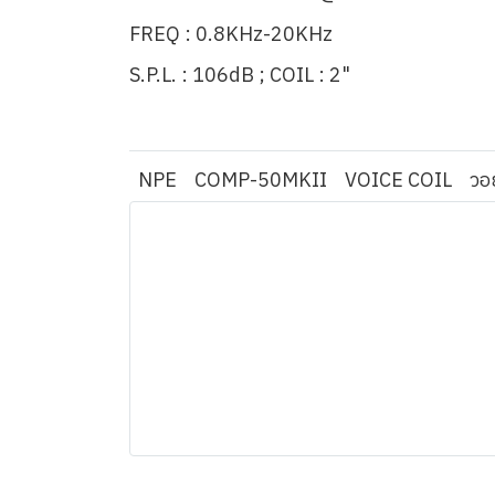
FREQ : 0.8KHz-20KHz
S.P.L. : 106dB ; COIL : 2"
NPE
COMP-50MKII
VOICE COIL
วอ