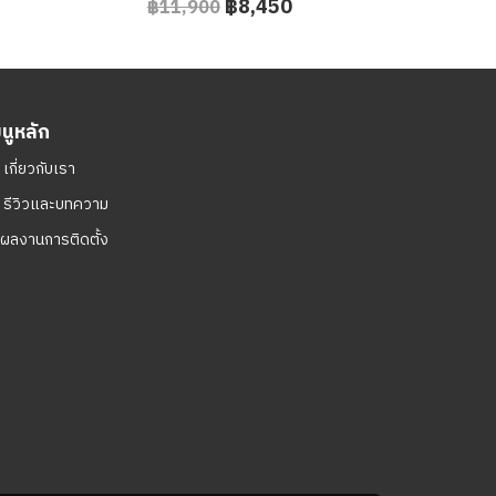
฿8,450
฿11,900
มนูหลัก
ㆍ
เกี่ยวกับเรา
ㆍ
รีวิวและบทความ
ผลงานการติดตั้ง