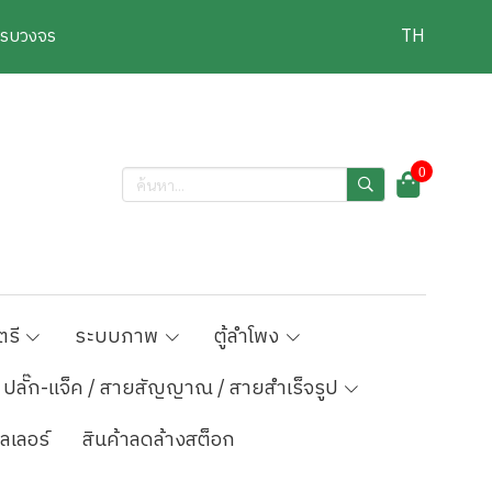
งครบวงจร
TH
0
ตรี
ระบบภาพ
ตู้ลำโพง
ปลั๊ก-แจ็ค / สายสัญญาณ / สายสำเร็จรูป
ลเลอร์
สินค้าลดล้างสต็อก