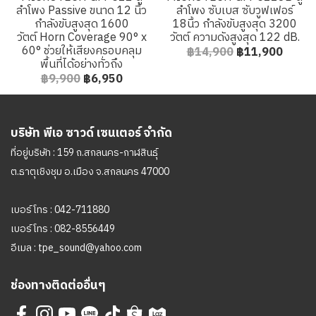
ลำโพง Passive ขนาด 12 นิ้ว
ลำโพง ซับเบส ซับวูฟเฟอร์
กำลังขับสูงสุด 1600
18นิ้ว กำลังขับสูงสุด 3200
วัตต์ Horn Coverage 90° x
วัตต์ ความดังสูงสุด 122 dB.
60° ช่วยให้เสียงครอบคลุม
฿14,900
฿11,900
พื้นที่ได้อย่างทั่วถึง
฿9,900
฿6,950
บริษัท พีเอ ซาวด์ เซนเตอร์ จำกัด
ที่อยู่บริษัท : 159 ถ.สกลนคร-กาฬสินธุ์
ต.ธาตุเชิงชุม อ.เมือง จ.สกลนคร 47000
เบอร์โทร :
042-711880
เบอร์โทร :
082-8556449
อีเมล :
tpe_sound@yahoo.com
ช่องทางติดต่ออื่นๆ