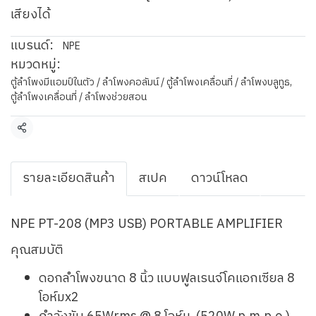
เสียงได้
แบรนด์:
NPE
หมวดหมู่:
ตู้ลำโพงมีแอมป์ในตัว / ลำโพงคอลัมน์ / ตู้ลำโพงเคลื่อนที่ / ลำโพงบลูทูธ
,
ตู้ลำโพงเคลื่อนที่ / ลำโพงช่วยสอน
แชร์
รายละเอียดสินค้า
สเปค
ดาวน์โหลด
NPE PT-208 (MP3 USB) PORTABLE AMPLIFIER
คุณสมบัติ
ดอกลำโพงขนาด 8 นิ้ว แบบฟูลเรนจ์โคแอกเซียล 8
โอห์มx2