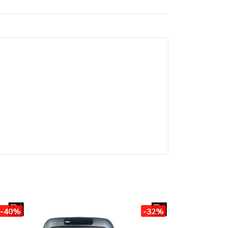
-40%
-32%