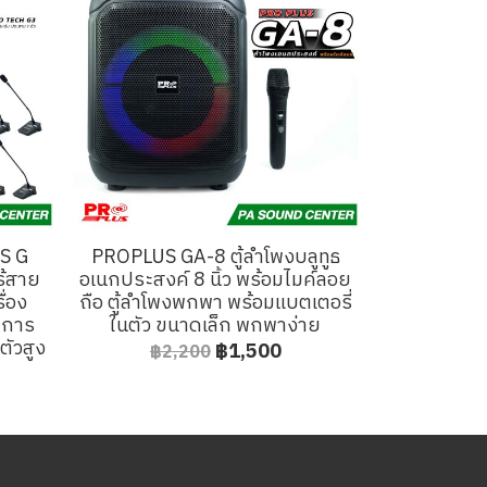
S G
PROPLUS GA-8 ตู้ลำโพงบลูทูธ
ร้สาย
อเนกประสงค์ 8 นิ้ว พร้อมไมค์ลอย
ื่อง
ถือ ตู้ลำโพงพกพา พร้อมแบตเตอรี่
บการ
ในตัว ขนาดเล็ก พกพาง่าย
ตัวสูง
฿1,500
฿2,200