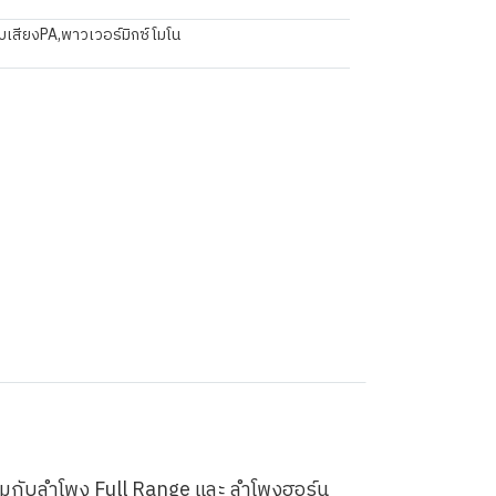
บเสียงPA
,
พาวเวอร์มิกซ์โมโน
สมกับลำโพง Full Range และ ลำโพงฮอร์น