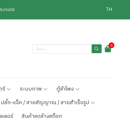
งครบวงจร
TH
0
ตรี
ระบบภาพ
ตู้ลำโพง
ปลั๊ก-แจ็ค / สายสัญญาณ / สายสำเร็จรูป
ลเลอร์
สินค้าลดล้างสต็อก