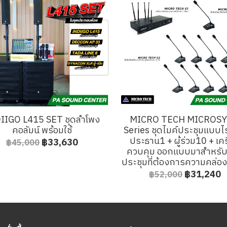
IIGO L415 SET ชุดลำโพง
MICRO TECH MICROSY
คอลัมน์ พร้อมใช้
Series ชุดไมค์ประชุมแบบไ
ประธาน1 + ผู้ร่วม10 + เคร
฿33,630
฿45,000
ควบคุม ออกแบบมาสำหรั
ประชุมที่ต้องการความคล่อง
฿31,240
฿52,000