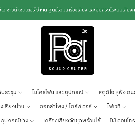
พีเอ ซาวด์ เซนเตอร์ จำกัด ศูนย์รวมเครื่องเสียง และอุปกรณ์ระบบเสีย
์ประชุม
ไมโครโฟน และ อุปกรณ์
สตูดิโอ หูฟัง ดน
องเสียงบ้าน
ดอกลำโพง / ไดร์ฟเวอร์
ไฟเวที
อุปกรณ์ช่าง
เครื่องเสียงจัดชุดพร้อมใช้
DJ คอนโทร