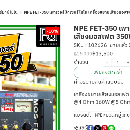
์มิกซ์โมโน
NPE FET-350 เพาเวอร์มิกเซอร์โมโน เครื่องขยายเสียงมอ
NPE FET-350 เพาเว
-10%
เสียงมอสเฟต 350
SKU : 102626
ขายแล้ว 0
฿13,500
฿15,000
จำนวน
เพิ่มลงตะกร้า
คำอธิบายสินค้าแบบย่อ
เครื่องขยายเสียงมอสเ
@4 Ohm 160W @8 Ohm
แบรนด์:
หมวดหมู่:
NPE
ระบ
แชร์