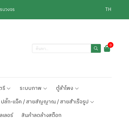
งครบวงจร
TH
0
ตรี
ระบบภาพ
ตู้ลำโพง
ปลั๊ก-แจ็ค / สายสัญญาณ / สายสำเร็จรูป
ลเลอร์
สินค้าลดล้างสต็อก