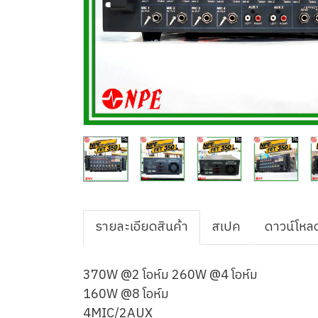
รายละเอียดสินค้า
สเปค
ดาวน์โหล
370W @2 โอห์ม 260W @4 โอห์ม
160W @8 โอห์ม
4MIC/2AUX