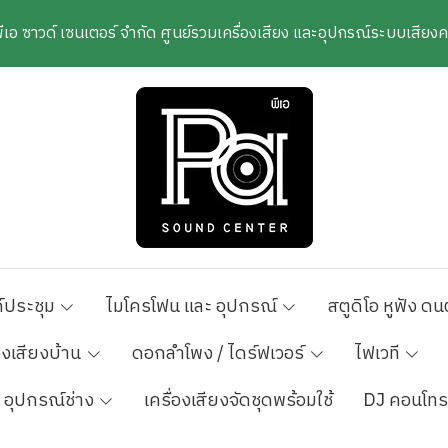
พีเอ ซาวด์ เซนเตอร์ จำกัด ศูนย์รวมเครื่องเสียง และอุปกรณ์ระบบเสีย
์ประชุม
ไมโครโฟน และ อุปกรณ์
สตูดิโอ หูฟัง ดน
องเสียงบ้าน
ดอกลำโพง / ไดร์ฟเวอร์
ไฟเวที
อุปกรณ์ช่าง
เครื่องเสียงจัดชุดพร้อมใช้
DJ คอนโทร