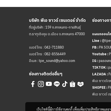
บริษัท พีเอ ซาวด์ เซนเตอร์ จำกัด
ช่องทางการ
ที่อยู่บริษัท : 159 ถ.สกลนคร-กาฬสินธุ์
ต.ธาตุเชิงชุม อ.เมือง จ.สกลนคร 47000
แผนกออนไลน
Line :
@tpe
เบอร์โทร :
042-711880
FB :
PA SO
เบอร์โทร :
082-8556449
Youtube :
P
อีเมล :
tpe_sound@yahoo.com
IG :
pasound
TIKTOK :
p
ช่องทางติดต่ออื่นๆ
LAZADA :
P
พีเอ ซาวด์เซ
SHOPEE :
P
พีเอ ซาวด์ เ
เว็บไซต์นี้มีการใช้งานคุกกี้ เพื่อเพิ่มประสิทธิภาพ