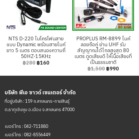
NTS D-220 ไมโครโฟนสาย
PROPLUS RM-8899 ไมค์
แบบ Dynamic พร้อมสายไมค์
ลอยถือคู่ ย่าน UHF รับ
ยาว 5 เมตร ตอบสนองความถี่
สัญญาณได้ไกลสูงสุด 80
50HZ-15KHz
เมตร ดูดเสียงดี ให้เนื้อเสียงที่
เป็นธรรมชาติ
฿280
฿160
฿1,500
฿990
บริษัท พีเอ ซาวด์ เซนเตอร์ จำกัด
ที่อยู่บริษัท : 159 ถ.สกลนคร-กาฬสินธุ์
ต.ธาตุเชิงชุม อ.เมือง จ.สกลนคร 47000
เบอร์โทร :
042-711880
เบอร์โทร :
082-8556449