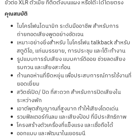
ขั้วต่อ XLR ตัวเมีย ที่ติดตั้งบนแผง หรือโต๊ะได้โดยตรง
คุณสมบัติ
ไมโครโฟนไดนามิก ระดับมืออาชีพ สำหรับการ
ถ่ายทอดเสียงพูดอย่างชัดเจน
เหมาะอย่างยิ่งสำหรับ ไมโครโฟน talkback สำหรับ
สตูดิโอ, แท่นบรรยาย, การประชุม และโต๊ะทำงาน
รูปแบบการรับเสียง แบบคาร์ดิออย ช่วยลดเสียง
รบกวน และเสียงสะท้อน
ก้านคอห่านที่ยืดหยุ่น เพื่อประสบการณ์การใช้งานที่
ยอดเยี่ยม
สวิตช์เปิด/ ปิด ที่สะดวก สำหรับการปิดเสียงใน
ระหว่างพัก
เอาต์พุตสัญญาณที่สูงมาก ทำให้เสียงโดดเด่น
รวมฟิลเตอร์กันลม และเสียงป๊อป ที่มีประสิทธิภาพ
โครงสร้างตัวเครื่องที่แข็งแรง และเชื่อถือได้
ออกแบบ และพัฒนาในเยอรมนี