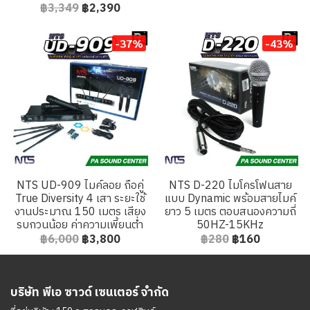
฿3,349
฿2,390
-37%
-43%
NTS UD-909 ไมค์ลอย ถือคู่
NTS D-220 ไมโครโฟนสาย
True Diversity 4 เสา ระยะใช้
แบบ Dynamic พร้อมสายไมค์
งานประมาณ 150 เมตร เสียง
ยาว 5 เมตร ตอบสนองความถี่
รบกวนน้อย ค่าความเพี้ยนต่ำ
50HZ-15KHz
฿6,000
฿3,800
฿280
฿160
บริษัท พีเอ ซาวด์ เซนเตอร์ จำกัด