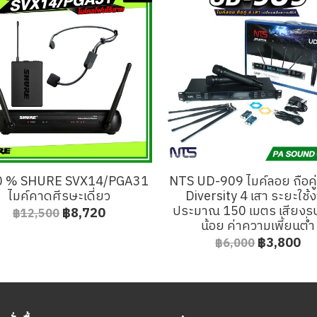
0 % SHURE SVX14/PGA31
NTS UD-909 ไมค์ลอย ถือคู
ไมค์คาดศีรษะเดี่ยว
Diversity 4 เสา ระยะใช้
ประมาณ 150 เมตร เสียง
฿8,720
฿12,500
น้อย ค่าความเพี้ยนต่ำ
฿3,800
฿6,000