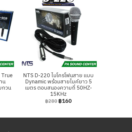
่ True
NTS D-220 ไมโครโฟนสาย แบบ
งาน
Dynamic พร้อมสายไมค์ยาว 5
รบกวน
เมตร ตอบสนองความถี่ 50HZ-
15KHz
฿160
฿280