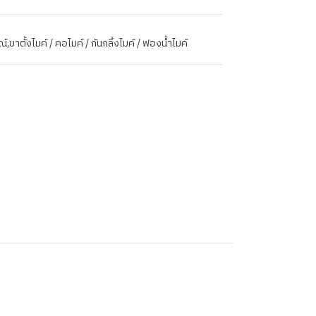
ณ์
,
ขาตั้งไมค์ / คอไมค์ / กันกลิ้งไมค์ / ฟองน้ำไมค์