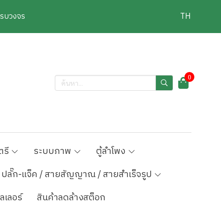
งครบวงจร
TH
0
ตรี
ระบบภาพ
ตู้ลำโพง
ปลั๊ก-แจ็ค / สายสัญญาณ / สายสำเร็จรูป
ลเลอร์
สินค้าลดล้างสต็อก