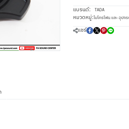
แบรนด์:
TADA
หมวดหมู่:
ไมโครโฟน และ อุปกร
แชร์
ด