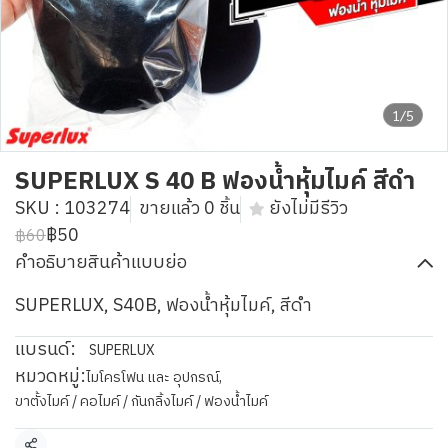
1/5
SUPERLUX S 40 B ฟองน้ำหุ้มไมค์ สีดำ
SKU : 103274
ขายแล้ว 0 ชิ้น
ยังไม่มีรีวิว
฿50
฿60
คำอธิบายสินค้าแบบย่อ
SUPERLUX, S40B, ฟองน้ำหุ้มไมค์, สีดำ
แบรนด์:
SUPERLUX
หมวดหมู่:
ไมโครโฟน และ อุปกรณ์
,
ขาตั้งไมค์ / คอไมค์ / กันกลิ้งไมค์ / ฟองน้ำไมค์