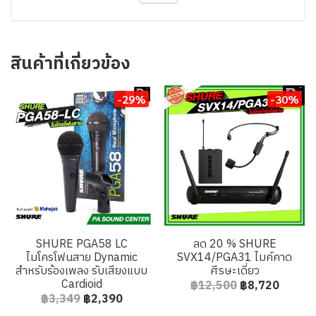
สินค้าที่เกี่ยวข้อง
-29%
-30%
SHURE PGA58 LC
ลด 20 % SHURE
ไมโครโฟนสาย Dynamic
SVX14/PGA31 ไมค์คาด
สำหรับร้องเพลง รับเสียงแบบ
ศีรษะเดี่ยว
Cardioid
฿12,500
฿8,720
฿3,349
฿2,390