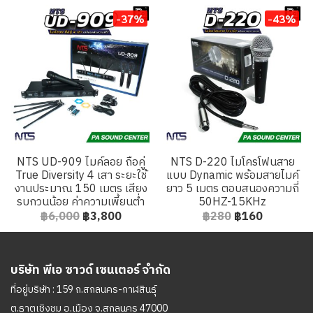
-37%
-43%
NTS UD-909 ไมค์ลอย ถือคู่
NTS D-220 ไมโครโฟนสาย
True Diversity 4 เสา ระยะใช้
แบบ Dynamic พร้อมสายไมค์
งานประมาณ 150 เมตร เสียง
ยาว 5 เมตร ตอบสนองความถี่
รบกวนน้อย ค่าความเพี้ยนต่ำ
50HZ-15KHz
฿6,000
฿3,800
฿280
฿160
บริษัท พีเอ ซาวด์ เซนเตอร์ จำกัด
ที่อยู่บริษัท : 159 ถ.สกลนคร-กาฬสินธุ์
ต.ธาตุเชิงชุม อ.เมือง จ.สกลนคร 47000