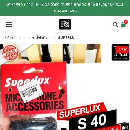
บริษัท พีเอ ซาวด์ เซนเตอร์ จำกัด ศูนย์รวมเครื่องเสียง และอุปกรณ์ระบบ
เสียงครบวงจร
0
หน้าแรก
...
ขาตั้งไมค์ / คอไมค์ / กันกลิ้งไมค์ / ฟองน้ำไมค์
SUPERLUX S 40 B ฟองน้ำหุ้มไมค์ สีดำ
-17%