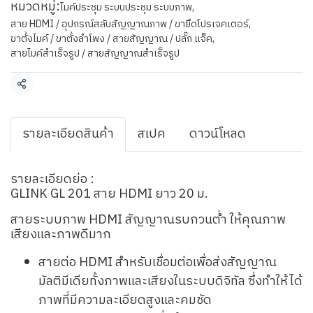
หมวดหมู่:
ไมค์ประชุม ระบบประชุม ระบบภาพ
,
สาย HDMI / อุปกรณ์สลับสัญญาณภาพ / ขายึดโปรเจคเตอร์
,
ขาตั้งไมค์ / ขาตั้งลำโพง / สายสัญญาณ / ปลั๊ก แจ็ค
,
สายไมค์สำเร็จรูป / สายสัญญาณสำเร็จรูป
แชร์
รายละเอียดสินค้า
สเปค
ดาวน์โหลด
รายละเอียดย่อ :
GLINK GL 201 สาย HDMI ยาว 20 ม.
สายระบบภาพ HDMI สัญญาณรบกวนต่ำ ให้คุณภาพ
เสียงและภาพดีมาก
สายต่อ HDMI สำหรับเชื่อมต่อเพื่อส่งสัญญาณ
มัลติมีเดียทั้งภาพและเสียงในระบบดิจิทัล ซึ่งทำให้ได้
ภาพที่มีความละเอียดสูงและคมชัด