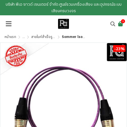
บริษัท พีเอ ซาวด์ เซนเตอร์ จำกัด ศูนย์รวมเครื่องเสียง และอุปกรณ์ระบบ
เสียงครบวงจร
0
หน้าแรก
...
สายไมค์สำเร็จรูป / สายสัญญาณสำเร็จรูป
Sommer lsopod สีม่วง สาย XLR ผู้-เมีย Lidge YM001A + YM002A ยาว 1 เมตร
-23%