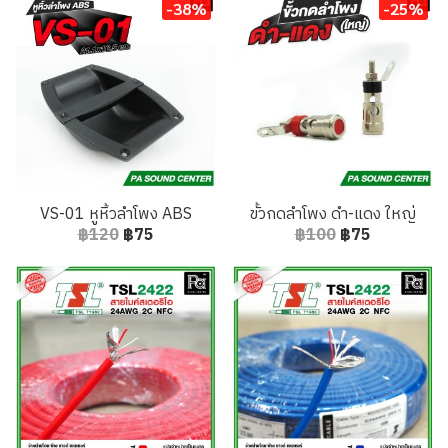
-38%
-25%
VS-01 หูหิ้วลำโพง ABS
ขั้วกดลำโพง ดำ-แดง ใหญ่
฿120
฿75
฿100
฿75