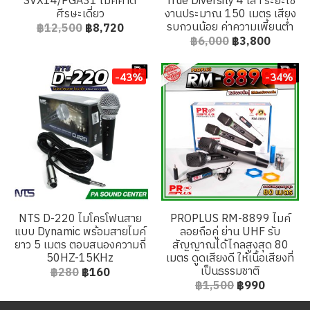
SVX14/PGA31 ไมค์คาด
True Diversity 4 เสา ระยะใช้
ศีรษะเดี่ยว
งานประมาณ 150 เมตร เสียง
รบกวนน้อย ค่าความเพี้ยนต่ำ
฿12,500
฿8,720
฿6,000
฿3,800
-43%
-34%
NTS D-220 ไมโครโฟนสาย
PROPLUS RM-8899 ไมค์
แบบ Dynamic พร้อมสายไมค์
ลอยถือคู่ ย่าน UHF รับ
ยาว 5 เมตร ตอบสนองความถี่
สัญญาณได้ไกลสูงสุด 80
50HZ-15KHz
เมตร ดูดเสียงดี ให้เนื้อเสียงที่
เป็นธรรมชาติ
฿280
฿160
฿1,500
฿990