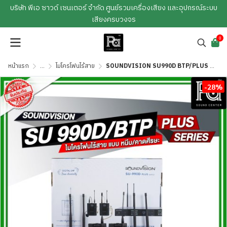
บริษัท พีเอ ซาวด์ เซนเตอร์ จำกัด ศูนย์รวมเครื่องเสียง และอุปกรณ์ระบบ
เสียงครบวงจร
0
หน้าแรก
...
ไมโครโฟนไร้สาย
SOUNDVISION SU990D BTP/PLUS ชุดไมโครโฟนไร้สาย หนีบ/คาดศรีษะคู่ ระบบดิจิตอล 180CH คลื่น UHF
-28%