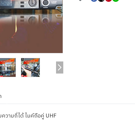
ด
วามถี่ได้ ไมค์ถือคู่ UHF