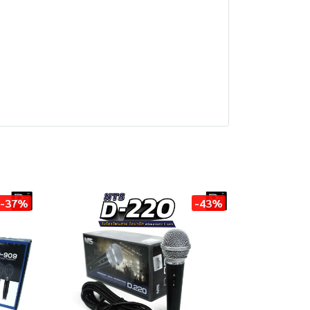
-37%
-43%