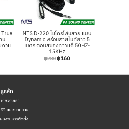
่ True
NTS D-220 ไมโครโฟนสาย แบบ
งาน
Dynamic พร้อมสายไมค์ยาว 5
รบกวน
เมตร ตอบสนองความถี่ 50HZ-
15KHz
฿160
฿280
มนูหลัก
ㆍ
เกี่ยวกับเรา
ㆍ
รีวิวและบทความ
ผลงานการติดตั้ง