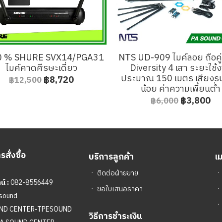
0 % SHURE SVX14/PGA31
NTS UD-909 ไมค์ลอย ถือคู
ไมค์คาดศีรษะเดี่ยว
Diversity 4 เสา ระยะใช้
ประมาณ 150 เมตร เสียง
฿8,720
฿12,500
น้อย ค่าความเพี้ยนต่ำ
฿3,800
฿6,000
สั่งซื้อ
บริการลูกค้า
เ
ㆍ
ติดต่อฝ่ายขาย
์ :
082-8556449
ㆍ
ขอใบเสนอราคา
sound
ㆍ
UND CENTER-TPESOUND
วิธีการชำระเงิน