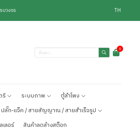
งครบวงจร
TH
0
ตรี
ระบบภาพ
ตู้ลำโพง
ปลั๊ก-แจ็ค / สายสัญญาณ / สายสำเร็จรูป
ลเลอร์
สินค้าลดล้างสต็อก