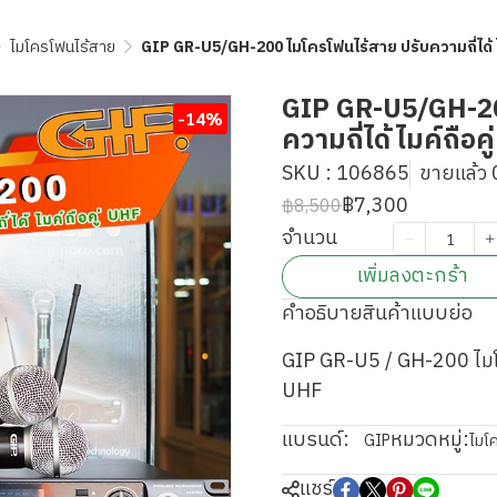
ไมโครโฟนไร้สาย
GIP GR-U5/GH-200 ไมโครโฟนไร้สาย ปรับความถี่ได้ ไ
GIP GR-U5/GH-20
-14%
ความถี่ได้ ไมค์ถือค
SKU : 106865
ขายแล้ว 0
฿7,300
฿8,500
จำนวน
เพิ่มลงตะกร้า
คำอธิบายสินค้าแบบย่อ
GIP GR-U5 / GH-200 ไมโคร
UHF
แบรนด์:
หมวดหมู่:
GIP
ไมโ
แชร์