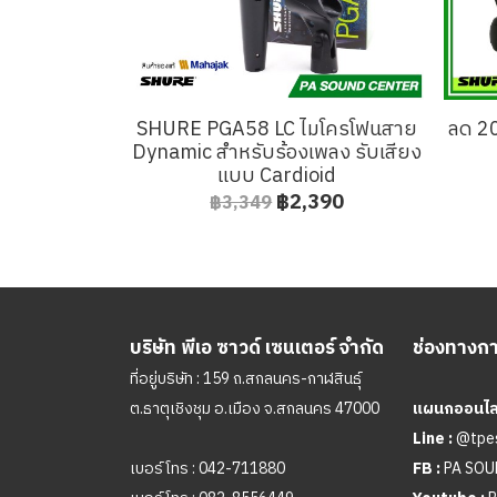
SHURE PGA58 LC ไมโครโฟนสาย
ลด 2
Dynamic สำหรับร้องเพลง รับเสียง
แบบ Cardioid
฿2,390
฿3,349
บริษัท พีเอ ซาวด์ เซนเตอร์ จำกัด
ช่องทางการ
ที่อยู่บริษัท : 159 ถ.สกลนคร-กาฬสินธุ์
ต.ธาตุเชิงชุม อ.เมือง จ.สกลนคร 47000
แผนกออนไลน
Line :
@tpe
เบอร์โทร :
042-711880
FB :
PA SO