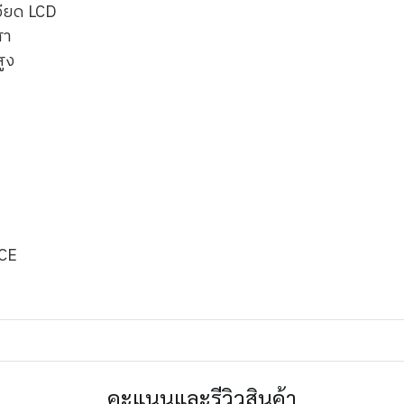
อียด LCD
สา
ูง
CE
คะแนนและรีวิวสินค้า