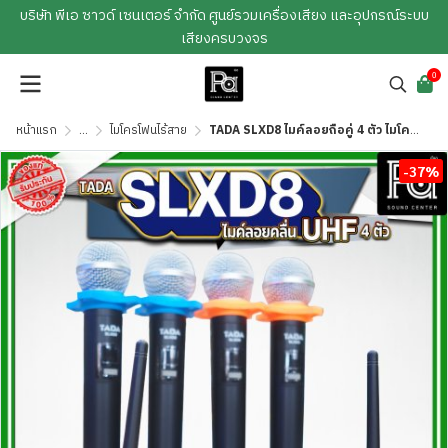
บริษัท พีเอ ซาวด์ เซนเตอร์ จำกัด ศูนย์รวมเครื่องเสียง และอุปกรณ์ระบบ
เสียงครบวงจร
0
หน้าแรก
...
ไมโครโฟนไร้สาย
TADA SLXD8 ไมค์ลอยถือคู่ 4 ตัว ไมโครโฟนคาราโอเกะ
-37%