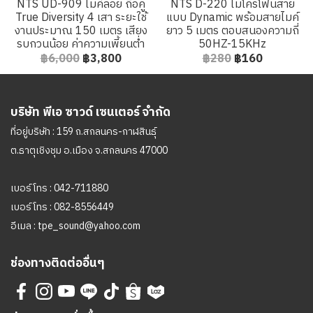
NTS UD-909 ไมค์ลอย ถือคู่
NTS D-220 ไมโครโฟนสาย
True Diversity 4 เสา ระยะใช้
แบบ Dynamic พร้อมสายไมค์
งานประมาณ 150 เมตร เสียง
ยาว 5 เมตร ตอบสนองความถี่
รบกวนน้อย ค่าความเพี้ยนต่ำ
50HZ-15KHz
฿6,000
฿3,800
฿280
฿160
บริษัท พีเอ ซาวด์ เซนเตอร์ จำกัด
ที่อยู่บริษัท : 159 ถ.สกลนคร-กาฬสินธุ์
ต.ธาตุเชิงชุม อ.เมือง จ.สกลนคร 47000
เบอร์โทร :
042-711880
เบอร์โทร :
082-8556449
อีเมล :
tpe_sound@yahoo.com
ช่องทางติดต่ออื่นๆ