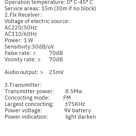
Operation temperature: 0° C-45° C
Service areas: 15m (30m if no block)
2.Flx Recelver:
Voltage of electric source:
AC220/50Hz
AC110/60Hz
Power: 1 W
Sensitivity:30dB/uV
False rate: > 70dB
Vicinity rate: > 70dB
Audio output: > 25mV
3.Transmitter:
Transmitter power: 8.5Mw
Concocting mode: FM
Largest concocting: ±75KHz
Power voltage: 9V battery
Power indication: light darken