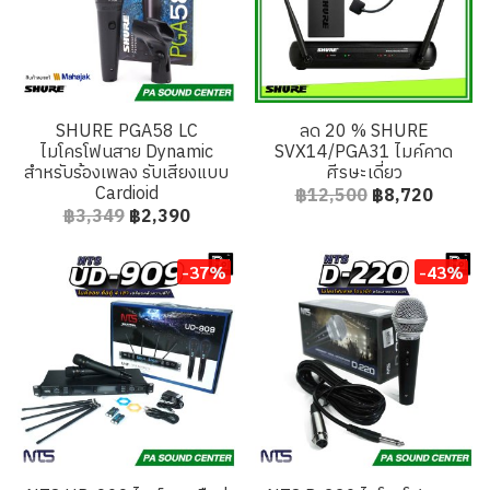
SHURE PGA58 LC
ลด 20 % SHURE
ไมโครโฟนสาย Dynamic
SVX14/PGA31 ไมค์คาด
สำหรับร้องเพลง รับเสียงแบบ
ศีรษะเดี่ยว
Cardioid
฿12,500
฿8,720
฿3,349
฿2,390
-37%
-43%