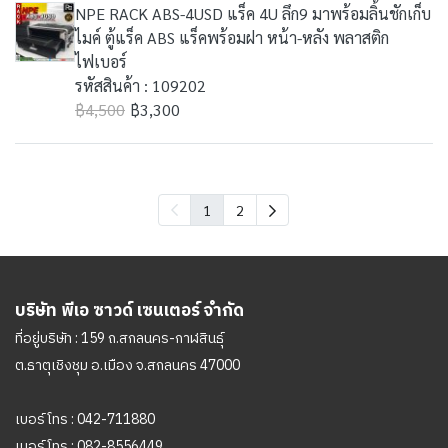
NPE RACK ABS-4USD แร็ค 4U ลึก9 มาพร้อมลิ้นชักเก็บ
ไมค์ ตู้แร็ค ABS แร็คพร้อมฝา หน้า-หลัง พลาสติก
ไฟเบอร์
รหัสสินค้า : 109202
฿4,500
฿3,300
1
2
บริษัท พีเอ ซาวด์ เซนเตอร์ จำกัด
ที่อยู่บริษัท : 159 ถ.สกลนคร-กาฬสินธุ์
ต.ธาตุเชิงชุม อ.เมือง จ.สกลนคร 47000
เบอร์โทร :
042-711880
เบอร์โทร :
082-8556449