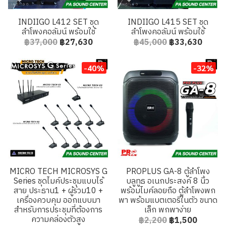
INDIIGO L412 SET ชุด
INDIIGO L415 SET ชุด
ลำโพงคอลัมน์ พร้อมใช้
ลำโพงคอลัมน์ พร้อมใช้
฿37,000
฿27,630
฿45,000
฿33,630
-40%
-32%
MICRO TECH MICROSYS G
PROPLUS GA-8 ตู้ลำโพง
Series ชุดไมค์ประชุมแบบไร้
บลูทูธ อเนกประสงค์ 8 นิ้ว
สาย ประธาน1 + ผู้ร่วม10 +
พร้อมไมค์ลอยถือ ตู้ลำโพงพก
เครื่องควบคุม ออกแบบมา
พา พร้อมแบตเตอรี่ในตัว ขนาด
สำหรับการประชุมที่ต้องการ
เล็ก พกพาง่าย
ความคล่องตัวสูง
฿2,200
฿1,500