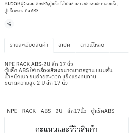
หมวดหมู่:
ระบบเสียงPA
,
ตู้แร็ค โต๊ะมิกซ์ และ อุปกรณ์ประกอบแร็ค
,
ตู้แร็คพลาสติก ABS
แชร์
รายละเอียดสินค้า
สเปค
ดาวน์โหลด
NPE RACK ABS-2U ลึก 17 นิ้ว
ตู้แล็ค ABS ใส่เครื่องเสียงขนาดมาตรฐาน แบบสั้น
น้ำหนักเบา ขนย้ายสะดวก แข็งแรงทนทาน
ขนาดความสูง 2 U ลึก 17 นิ้ว
NPE
RACK
ABS
2U
ลึก17นิ้ว
ตู้แร็คABS
คะแนนและรีวิวสินค้า