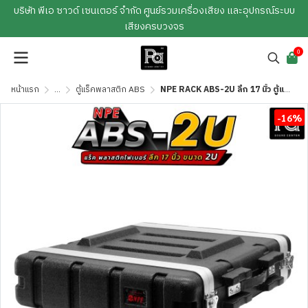
บริษัท พีเอ ซาวด์ เซนเตอร์ จำกัด ศูนย์รวมเครื่องเสียง และอุปกรณ์ระบบ
เสียงครบวงจร
0
หน้าแรก
...
ตู้แร็คพลาสติก ABS
NPE RACK ABS-2U ลึก 17 นิ้ว ตู้แร็ค ABS แร็คพร้อมฝา หน้า-หลัง พลาสติกไฟเบอร์
-16%