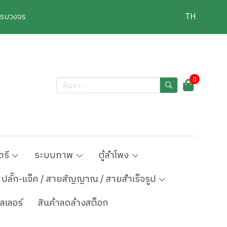
งครบวงจร
TH
0
ตรี
ระบบภาพ
ตู้ลำโพง
ปลั๊ก-แจ็ค / สายสัญญาณ / สายสำเร็จรูป
ลเลอร์
สินค้าลดล้างสต็อก