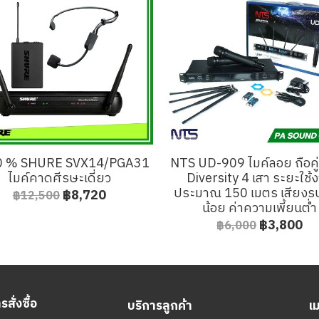
0 % SHURE SVX14/PGA31
NTS UD-909 ไมค์ลอย ถือคู
ไมค์คาดศีรษะเดี่ยว
Diversity 4 เสา ระยะใช้
ประมาณ 150 เมตร เสียง
฿8,720
฿12,500
น้อย ค่าความเพี้ยนต่ำ
฿3,800
฿6,000
สั่งซื้อ
บริการลูกค้า
เ