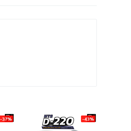
-37%
-43%