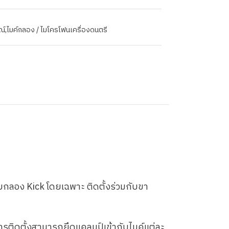
ณ์
,
ไมค์กลอง / ไมโครโฟนเครื่องดนตรี
บกลอง Kick โดยเฉพาะ ติดตั้งร่วมกับขา
รติดตั้งสามารถยึดแคลมป์เข้ากับไมค์แต่ละ