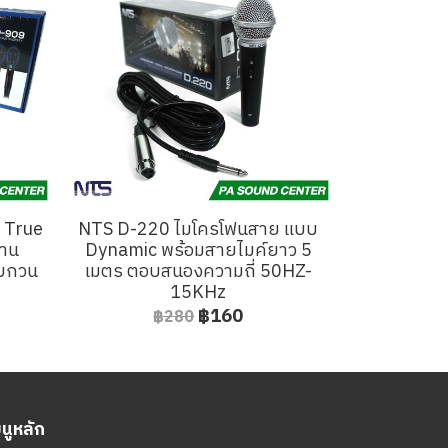
่ True
NTS D-220 ไมโครโฟนสาย แบบ
งาน
Dynamic พร้อมสายไมค์ยาว 5
รบกวน
เมตร ตอบสนองความถี่ 50HZ-
15KHz
฿160
฿280
มนูหลัก