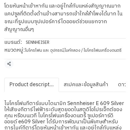
โดยหันหน้าเข้าหากัน และอยู่ใกล้กับแหล่งสัญญาณมาก
แคปซูลที่ติดตั้งด้านข้างสามารถเข้าใกล้ลำโพงได้มาก ใน
ขณะที่รูปแบบซุปเปอร์คาร์ไดออยด์ช่วยแยกจาก
สัญญาณอื่นๆ
แบรนด์:
SENNHEISER
หมวดหมู่:
ไมโครโฟน และ อุปกรณ์
,
ไมค์กลอง / ไมโครโฟนเครื่องดนตรี
แชร์
Product description
สเปคและข้อมูลสินค้า
ดาวน
ไมโครโฟนกีตาร์แบบไดนามิก Sennheiser E 609 Silver
ให้เสียงกีตาร์ไฟฟ้าระดับสุดยอดในสตูดิโอโปรเจ็กต์ของ
คุณ หรือบนเวที ไมโครโฟนเครื่องดนตรี ซูเปอร์คาร์ดิ
ออยด์ e609 Silver ได้รับการพัฒนาเป็นพิเศษสำหรับ
การไมค์กีตาร์โดยหันหน้าเข้าหากัน และอยู่ใกล้กับแหล่ง