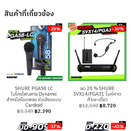
สินค้าที่เกี่ยวข้อง
-29%
-30%
SHURE PGA58 LC
ลด 20 % SHURE
ไมโครโฟนสาย Dynamic
SVX14/PGA31 ไมค์คาด
สำหรับร้องเพลง รับเสียงแบบ
ศีรษะเดี่ยว
Cardioid
฿12,500
฿8,720
฿3,349
฿2,390
-37%
-43%