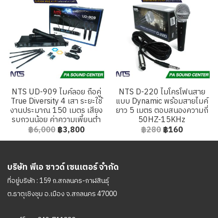
NTS UD-909 ไมค์ลอย ถือคู่
NTS D-220 ไมโครโฟนสาย
True Diversity 4 เสา ระยะใช้
แบบ Dynamic พร้อมสายไมค์
งานประมาณ 150 เมตร เสียง
ยาว 5 เมตร ตอบสนองความถี่
รบกวนน้อย ค่าความเพี้ยนต่ำ
50HZ-15KHz
฿6,000
฿3,800
฿280
฿160
บริษัท พีเอ ซาวด์ เซนเตอร์ จำกัด
ที่อยู่บริษัท : 159 ถ.สกลนคร-กาฬสินธุ์
ต.ธาตุเชิงชุม อ.เมือง จ.สกลนคร 47000