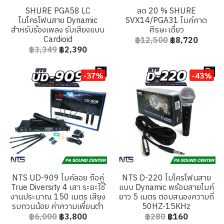
SHURE PGA58 LC
ลด 20 % SHURE
ไมโครโฟนสาย Dynamic
SVX14/PGA31 ไมค์คาด
สำหรับร้องเพลง รับเสียงแบบ
ศีรษะเดี่ยว
Cardioid
฿12,500
฿8,720
฿3,349
฿2,390
-37%
-43%
NTS UD-909 ไมค์ลอย ถือคู่
NTS D-220 ไมโครโฟนสาย
True Diversity 4 เสา ระยะใช้
แบบ Dynamic พร้อมสายไมค์
งานประมาณ 150 เมตร เสียง
ยาว 5 เมตร ตอบสนองความถี่
รบกวนน้อย ค่าความเพี้ยนต่ำ
50HZ-15KHz
฿6,000
฿3,800
฿280
฿160